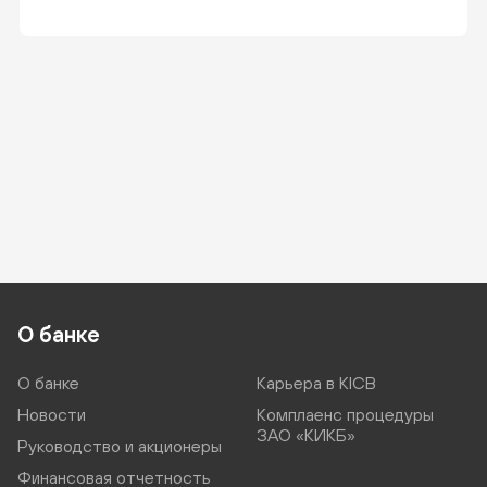
О банке
О банке
Карьера в KICB
Новости
Комплаенс процедуры
ЗАО «КИКБ»
Руководство и акционеры
Финансовая отчетность