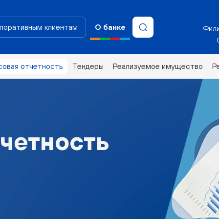
поративным клиентам
О банке
Фили
совая отчетность
Тендеры
Реализуемое имущество
Р
четность