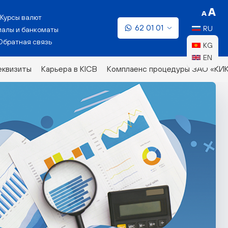
Курсы валют
62 01 01
RU
алы и банкоматы
Обратная связь
KG
EN
еквизиты
Карьера в KICB
Комплаенс процедуры ЗАО «КИ