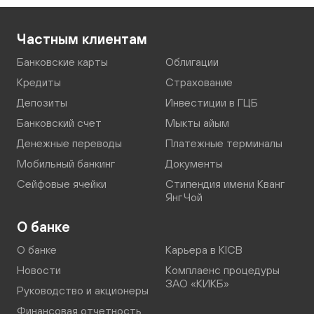
Частным клиентам
Банковские карты
Облигации
Кредиты
Страхование
Депозиты
Инвестиции в ГЦБ
Банковский счет
Мыкты айым
Денежные переводы
Платежные терминалы
Мобильный банкинг
Документы
Сейфовые ячейки
Стипендия имени Кванг
Янг Чой
О банке
О банке
Карьера в KICB
Новости
Комплаенс процедуры
ЗАО «КИКБ»
Руководство и акционеры
Финансовая отчетность