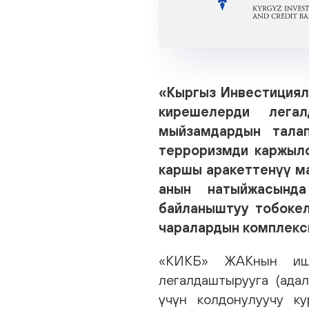
«Кыргыз Инвестиция
кирешелерди легал
мыйзамдардын тала
терроризмди каржыл
каршы аракеттенүү м
анын натыйжасынд
байланыштуу тобокел
чаралардын комплекс
«КИКБ» ЖАКнын иши
легалдаштырууга (ада
үчүн колдонулуучу к