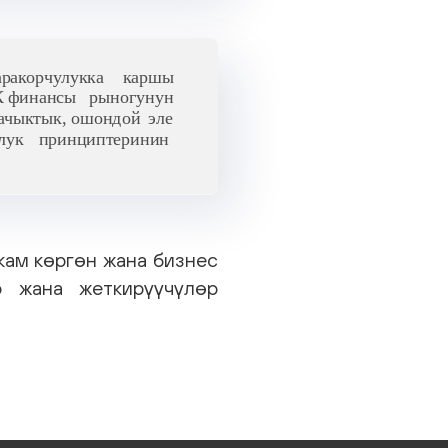
кам көргөн жана бизнес
р жана жеткирүүчүлөр