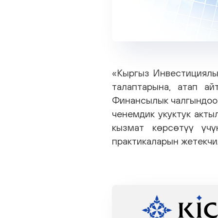
«Кыргыз Инвестициял
талаптарына, атап а
Финансылык чалгындоо
ченемдик укуктук акты
кызмат көрсөтүү үч
практикаларын жетекчи