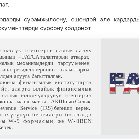
лат.
ардарды сурамжылоону, ошондой эле кардард
окументтерди суроону колдонот.