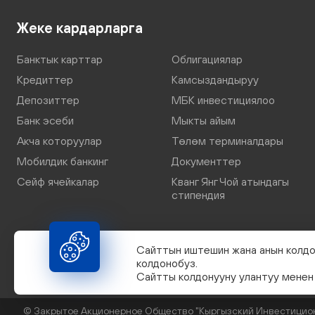
Жеке кардарларга
Банктык карттар
Облигациялар
Кредиттер
Камсыздандыруу
Депозиттер
МБК инвестициялоо
Банк эсеби
Мыкты айым
Акча которуулар
Төлөм терминалдары
Мобилдик банкинг
Документтер
Сейф ячейкалар
Кванг Янг Чой атындагы
стипендия
Сайттын иштешин жана анын колдо
колдонобуз.
Сайтты колдонууну улантуу менен 
© Закрытое Акционерное Общество "Кыргызский Инвестиционно-