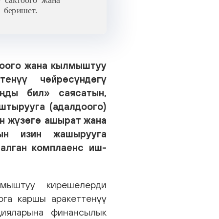
оого жана кылмыштуу
тенүү чөйрөсүндөгү
ңды бил» саясатын,
тырууга (адалдоого)
н жүзөгө ашырат жана
ын изин жашырууга
талган комплаенс иш-
мыштуу кирешелерди
рга каршы аракеттенүү
цияларына финансылык