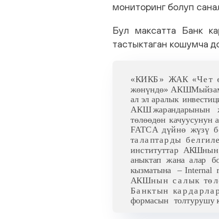
мониторинг болуп сана
Бул максатта Банк к
тастыктаган кошумча д