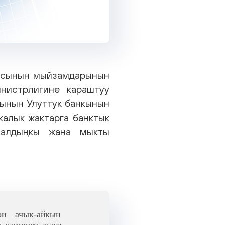
асынын мыйзамдарынын
нистрлигине караштуу
ынын Улуттук банкынын
калык жактарга банктык
 алдыңкы жана мыкты