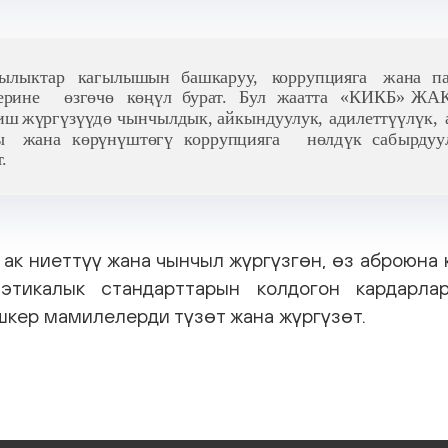
к ниеттүү жана чынчыл жүргүзгөн, өз аброюна 
 этикалык стандарттарын колдогон кардарла
шкер мамилелерди түзөт жана жүргүзөт.