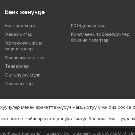
Банк жөнүндө
Банк жөнүндө
KICBде карьера
Жаңылыктар
Комплаенс тобокелдиктер
боюнча талаптар
Жетекчилик жана
акционерлер
Финансылык отчет
Тендерлер
Сатылуучу мүлк
Реквизиттер
нуучулар менен аракеттенүүсүн жакшыртуу үчүн биз cookie 
сиз cookie файлдарын колдонууга макул болосуз. Бул туурал
Кредитный Банк", г. Бишкек, бул. Эркиндик, д.21, 0553 62 01 01, 