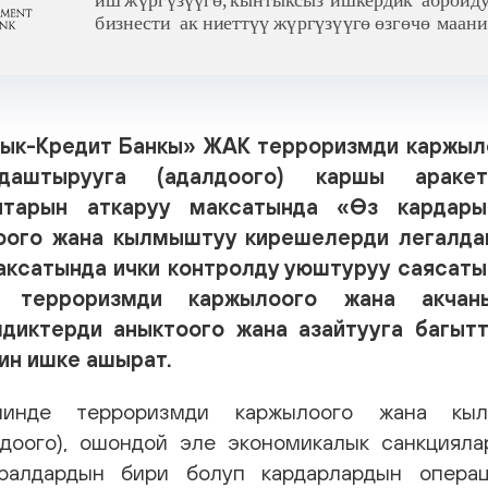
лык-Кредит Банкы» ЖАК терроризмди каржыл
даштырууга (адалдоого) каршы аракет
птарын аткаруу максатында «Өз кардары
оого жана кылмыштуу кирешелерди легалдаш
аксатында ички контролду уюштуруу саясаты
а терроризмди каржылоого жана акчан
диктерди аныктоого жана азайтууга багыт
ин ишке ашырат.
нде терроризмди каржылоого жана кыл
лдоого), ошондой эле экономикалык санкцияла
уралдардын бири болуп кардарлардын опера