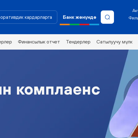
Ак
оративдик кардарларга
Банк жөнүндө
Фили
ерлер
Финансылык отчет
Тендерлер
Сатылуучу мүлк
н комплаенс