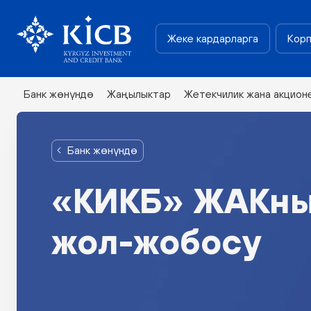
Жеке кардарларга
Корп
Банк жөнүндө
Жаңылыктар
Жетекчилик жана акцион
Банк жөнүндө
«КИКБ» ЖАКны
жол-жобосу