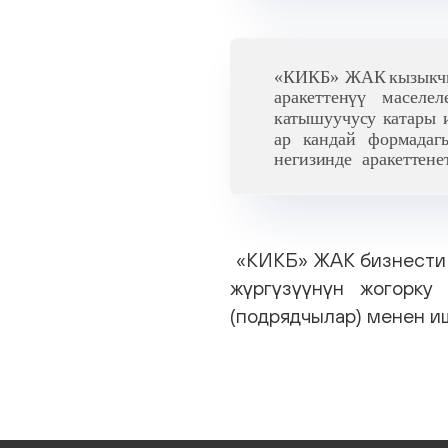
«КИКБ» ЖАК бизнести а
жүргүзүүнүн жогорку
(подрядчылар) менен и