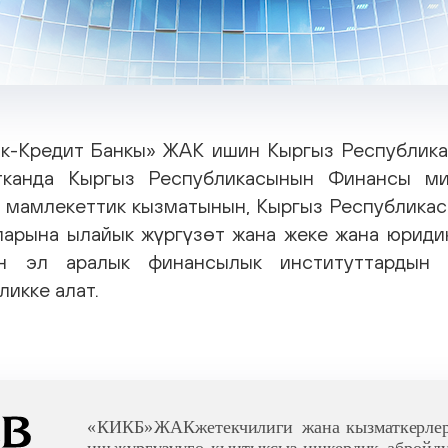
ык-Кредит Банкы» ЖАК ишин Кыргыз Республик
йтканда Кыргыз Республикасынын Финансы ми
 мамлекеттик кызматынын, Кыргыз Республикас
ларына ылайык жүргүзөт жана жеке жана юриди
үн эл аралык финансылык институттардын
ликке алат.