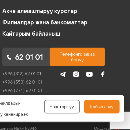
Акча алмаштыруу курстар
Филиалдар жана банкоматтар
Кайтарым байланыш
Телефонго заказ
62 01 01
берүү
+996 (312) 62 01 01
+996 (553) 62 01 01
+996 (774) 62 01 01
+996 (704) 62 01 01
файлдарын
Баш тартуу
Кабыл алуу
reception@kicb.net
уу кененирээк
Лицензия НБКР №046
Ондуктой: