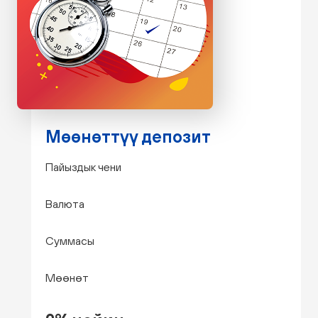
Мөөнөттүү депозит
Пайыздык чени
Валюта
Суммасы
Мөөнөт