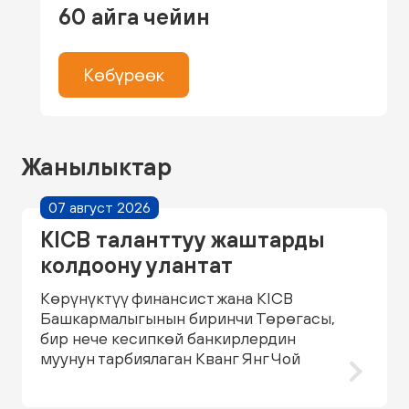
60 айга чейин
Көбүрөөк
Жанылыктар
07 август 2026
KICB таланттуу жаштарды
колдоону улантат
Көрүнүктүү финансист жана KICB
Башкармалыгынын биринчи Төрөгасы,
бир нече кесипкөй банкирлердин
муунун тарбиялаган Кванг Янг Чой