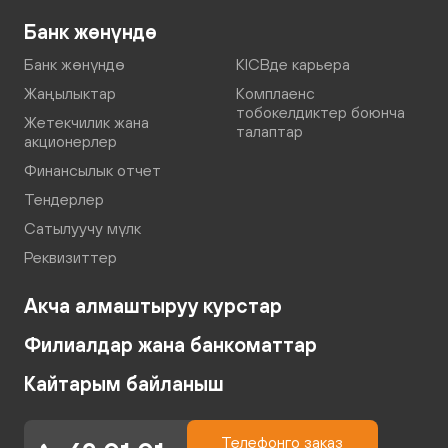
Банк жөнүндө
Банк жөнүндө
KICBде карьера
Жаңылыктар
Комплаенс
тобокелдиктер боюнча
Жетекчилик жана
талаптар
акционерлер
Финансылык отчет
Тендерлер
Сатылуучу мүлк
Реквизиттер
Акча алмаштыруу курстар
Филиалдар жана банкоматтар
Кайтарым байланыш
Телефонго заказ