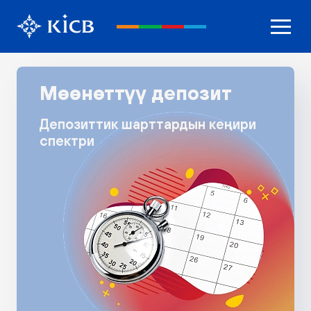
Мөөнөттүү депозит
Депозиттик шарттардын кеңири
спектри