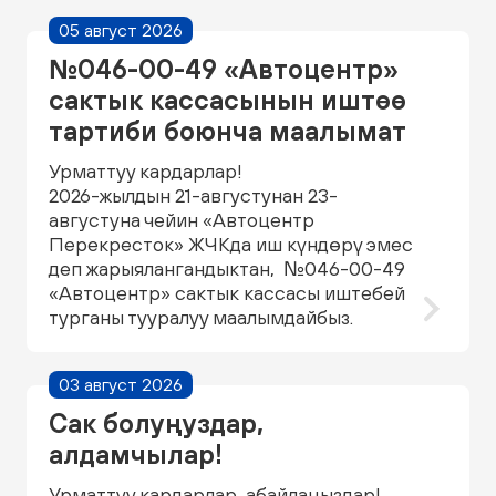
05 август 2026
№046-00-49 «Автоцентр»
сактык кассасынын иштөө
тартиби боюнча маалымат
Урматтуу кардарлар!
2026-жылдын 21-августунан 23-
августуна чейин «Автоцентр
Перекресток» ЖЧКда иш күндөрү эмес
деп жарыялангандыктан, №046-00-49
«Автоцентр» сактык кассасы иштебей
турганы тууралуу маалымдайбыз.
03 август 2026
Сак болуңуздар,
алдамчылар!
Урматтуу кардарлар, абайлаңыздар!