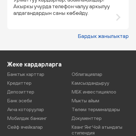
Акыркы учурда телефон чалуу аркылуу
алдагандардын саны көбөйдү.
Бардык жанылыктар
Жеке кардарларга
Банктык карттар
Облигациялар
Кредиттер
Камсыздандыруу
Депозиттер
МБК инвестициялоо
Банк эсеби
Мыкты айым
Акча которуулар
Төлөм терминалдары
Мобилдик банкинг
Документтер
Сейф ячейкалар
Кванг Янг Чой атындагы
стипендия