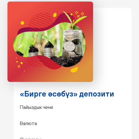
«Бирге өсөбүз» депозити
Пайыздык чени
Валюта