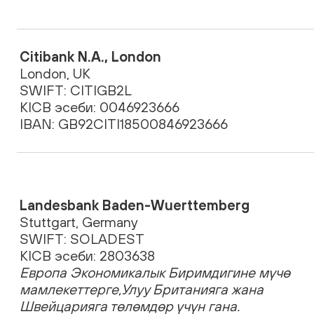
Citibank N.A., London
London, UK
SWIFT: CITIGB2L
KICB эсеби: 0046923666
IBAN: GB92CITI18500846923666
Landesbank Baden-Wuerttemberg
Stuttgart, Germany
SWIFT: SOLADEST
KICB эсеби: 2803638
Европа Экономикалык Биримдигине мүчө
мамлекеттерге,Улуу Британияга жана
Швейцарияга төлөмдөр үчүн гана.