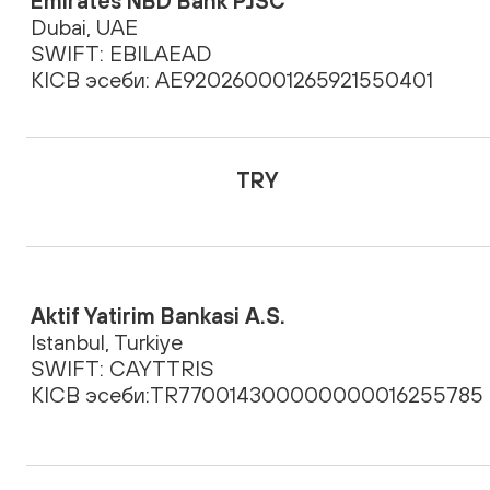
Emirates NBD Bank PJSC
Dubai, UAE
SWIFT: EBILAEAD
KICB эсеби: AE920260001265921550401
TRY
Aktif Yatirim Bankasi A.S.
Istanbul, Turkiye
SWIFT: CAYTTRIS
KICB эсеби:TR770014300000000016255785