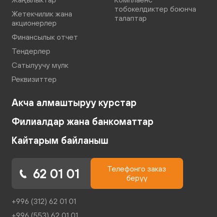
тобокелдиктер боюнча
Жетекчилик жана
талаптар
акционерлер
Финансылык отчет
Тендерлер
Сатылуучу мүлк
Реквизиттер
Акча алмаштыруу курстар
Филиалдар жана банкоматтар
Кайтарым байланыш
Телефонго заказ
62 01 01
берүү
+996 (312) 62 01 01
+996 (553) 62 01 01