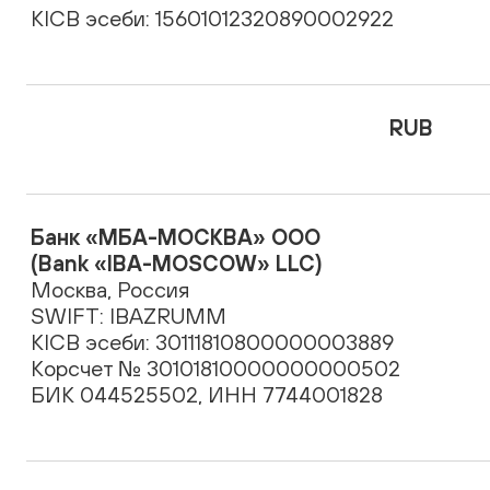
KICB эсеби: 15601012320890002922
RUB
Банк «МБА-МОСКВА» ООО
(Bank «IBA-MOSCOW» LLC)
Москва, Россия
SWIFT: IBAZRUMM
KICB эсеби: 30111810800000003889
Корсчет № 30101810000000000502
БИК 044525502, ИНН 7744001828