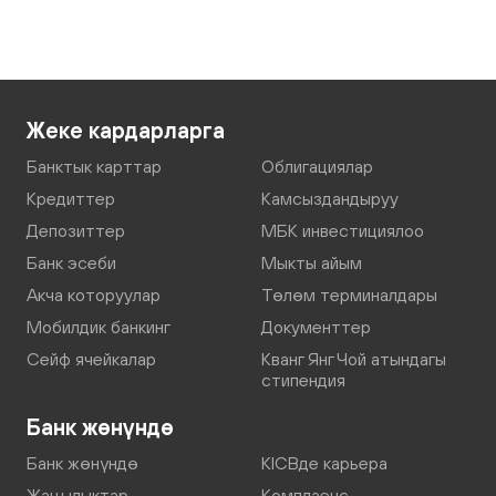
Жеке кардарларга
Банктык карттар
Облигациялар
Кредиттер
Камсыздандыруу
Депозиттер
МБК инвестициялоо
Банк эсеби
Мыкты айым
Акча которуулар
Төлөм терминалдары
Мобилдик банкинг
Документтер
Сейф ячейкалар
Кванг Янг Чой атындагы
стипендия
Банк жөнүндө
Банк жөнүндө
KICBде карьера
Жаңылыктар
Комплаенс