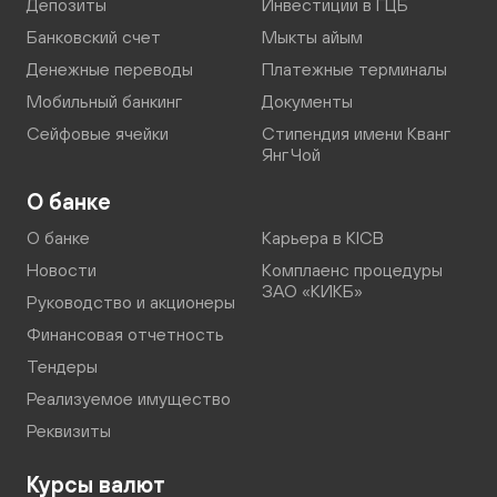
Депозиты
Инвестиции в ГЦБ
Банковский счет
Мыкты айым
Денежные переводы
Платежные терминалы
Мобильный банкинг
Документы
Сейфовые ячейки
Стипендия имени Кванг
Янг Чой
О банке
О банке
Карьера в KICB
Новости
Комплаенс процедуры
ЗАО «КИКБ»
Руководство и акционеры
Финансовая отчетность
Тендеры
Реализуемое имущество
Реквизиты
Курсы валют