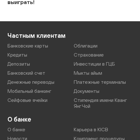
выиграть!
Частным клиентам
Банковские карты
Облигации
Кредиты
Страхование
Депозиты
Инвестиции в ГЦБ
Банковский счет
Мыкты айым
Денежные переводы
Платежные терминалы
Мобильный банкинг
Документы
Сейфовые ячейки
Стипендия имени Кванг
Янг Чой
О банке
О банке
Карьера в KICB
Новости
Комплаенс процедуры