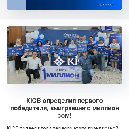
KICB определил первого
победителя, выигравшего миллион
сом!
KICB подвел итоги первого этапа грандиозной