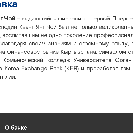
вка
нг Чой
– выдающийся финансист, первый Председ
осподин Кванг Янг Чой был не только великолеп
, воспитавшим не одно поколение профессиональ
 благодаря своим знаниям и огромному опыту,
 на финансовом рынке Кыргызстана, символом ст
 Коммерческий колледж Университета Соган 
в Korea Exchange Bank (KEB) и проработал там 
нглии.
О банке