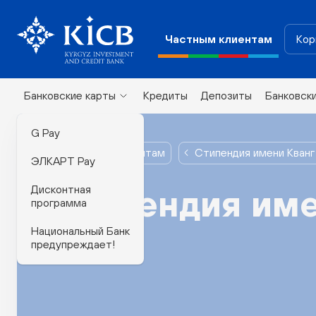
Частным клиентам
Кор
Банковские карты
Кредиты
Депозиты
Банковск
G Pay
Частным клиентам
Стипендия имени Кванг 
ЭЛКАРТ Pay
Дисконтная
Стипендия име
программа
Национальный Банк
Чой
предупреждает!