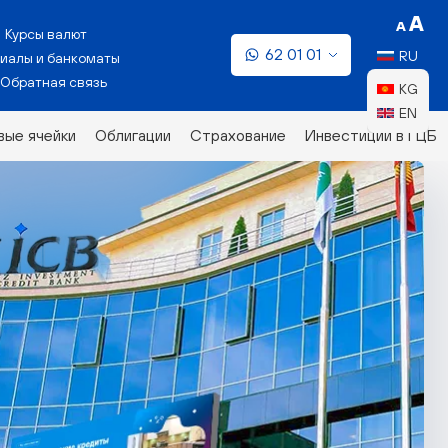
Курсы валют
62 01 01
RU
иалы и банкоматы
Обратная связь
KG
EN
ые ячейки
Облигации
Страхование
Инвестиции в ГЦБ