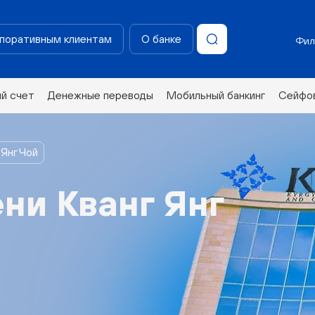
поративным клиентам
О банке
Фил
ий счет
Денежные переводы
Мобильный банкинг
Сейфов
Янг Чой
ни Кванг Янг