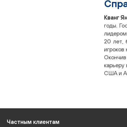
Спра
Кванг Я
годы. Г
лидером
20 лет,
игроков
Окончив
карьеру 
США и А
Частным клиентам