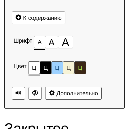
К содержанию
А
Шрифт
А
А
Цвет
Ц
Ц
Ц
Ц
Ц
Дополнительно
Закрытое