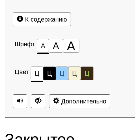
К содержанию
А
Шрифт
А
А
Цвет
Ц
Ц
Ц
Ц
Ц
Дополнительно
Закрытое