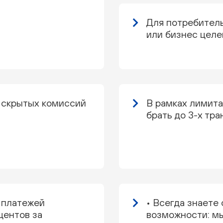
Для потребител
или бизнес целе
 скрытых комиссий
В рамках лимит
брать до 3-х тр
 платежей
• Всегда знаете
центов за
возможности: мы