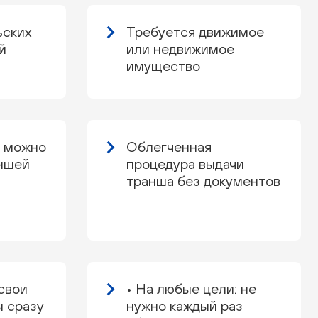
ьских
Требуется движимое
й
или недвижимое
имущество
а можно
Облегченная
аншей
процедура выдачи
транша без документов
 свои
• На любые цели: не
 сразу
нужно каждый раз