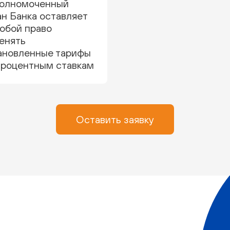
полномоченный
ан Банка оставляет
собой право
енять
ановленные тарифы
процентным ставкам
Оставить заявку