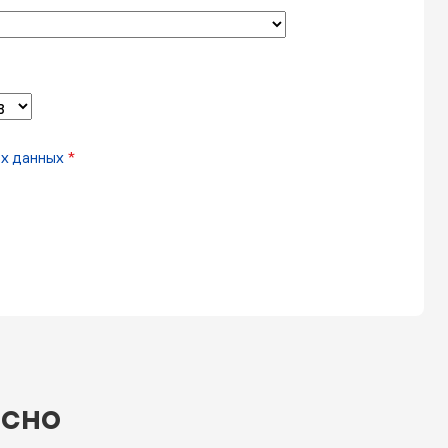
х данных
*
есно