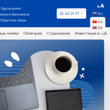
Курсы валют
62 01 01
RU
иалы и банкоматы
Обратная связь
KG
EN
ые ячейки
Облигации
Страхование
Инвестиции в ГЦБ