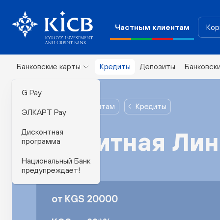
Частным клиентам
Кор
Банковские карты
Кредиты
Депозиты
Банковск
G Pay
Частным клиентам
Кредиты
ЭЛКАРТ Pay
Дисконтная
Кредитная Ли
программа
Национальный Банк
предупреждает!
от KGS 20000