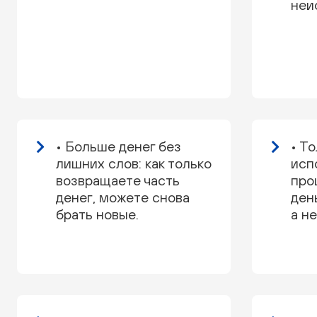
неи
• Больше денег без
• То
лишних слов: как только
исп
возвращаете часть
про
денег, можете снова
ден
брать новые.
а не