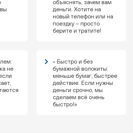
о
объяснять, зачем вам
 вы
деньги. Хотите на
новый телефон или на
поездку – просто
берите и тратите!
олем:
• Быстро и без
ка не
бумажной волокиты:
если
меньше бумаг, быстрее
ает,
действие. Если нужны
стаются
деньги срочно, мы
сделаем всё очень
быстро!»