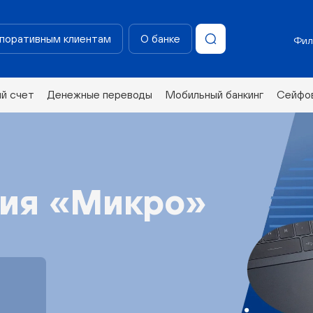
поративным клиентам
О банке
Фил
ий счет
Денежные переводы
Мобильный банкинг
Сейфов
ния «Микро»