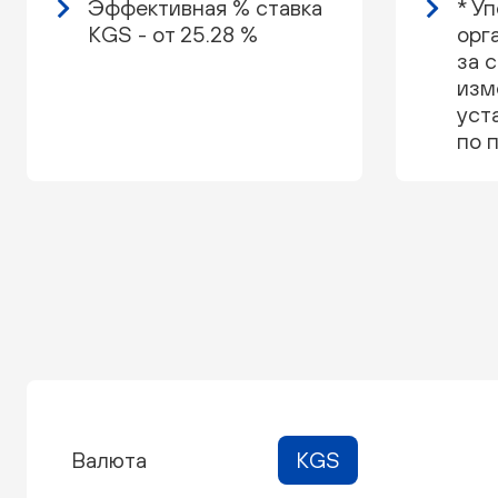
Эффективная % ставка
* У
KGS - от 25.28 %
орг
за 
изм
уст
по 
Валюта
KGS