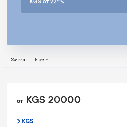
KGS от 22*%
Заявка
Еще
KGS 20000
от
KGS