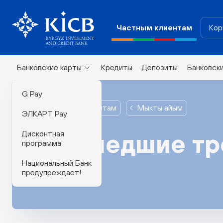
Частным клиентам
Кор
Банковские карты
Кредиты
Депозиты
Банковск
G Pay
Частным клиентам
Мыкты айым
ЭЛКАРТ Pay
Дисконтная
Прошедшие тр
программа
Национальный Банк
предупреждает!