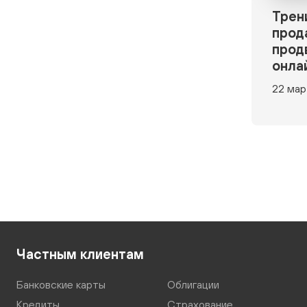
Трен
прод
прод
онла
22 мар
Частным клиентам
Банковские карты
Облигации
Кредиты
Страхование