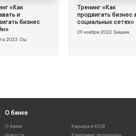
инг «Как
Тренинг «Как
авать и
продвигать бизнес 
вигать бизнес
социальных сетях»
йн»
29 ноября 2022. Бишкек
та 2023. Ош
О банке
О банке
Карьера в KICB
Новости
Комплаенс процедуры