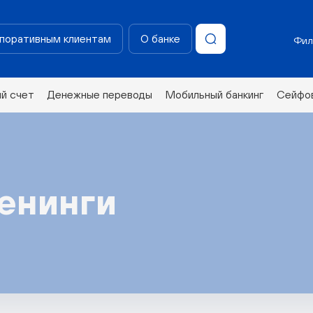
поративным клиентам
О банке
Фил
ий счет
Денежные переводы
Мобильный банкинг
Сейфов
енинги