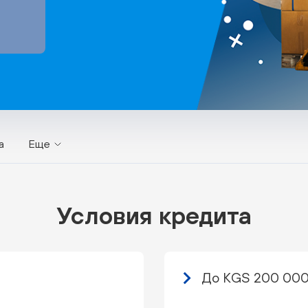
а
Еще
Условия кредита
До KGS 200 00