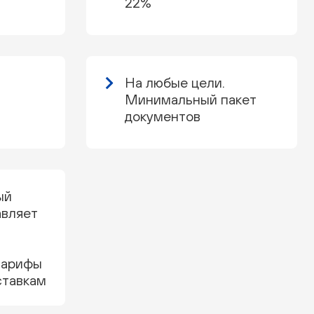
22%
На любые цели.
Минимальный пакет
документов
ый
авляет
тарифы
ставкам