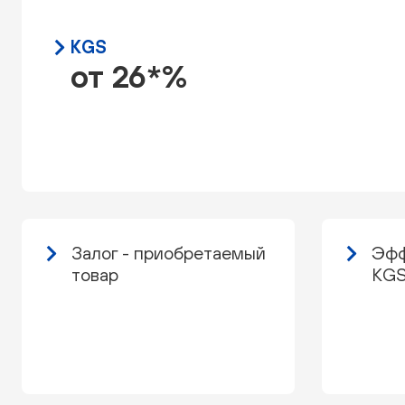
KGS
от 26*%
Залог - приобретаемый
Эфф
товар
KGS