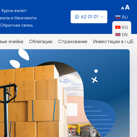
Курсы валют
62 01 01
RU
иалы и банкоматы
Обратная связь
KG
EN
ые ячейки
Облигации
Страхование
Инвестиции в ГЦБ