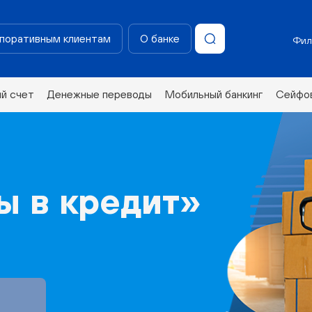
поративным клиентам
О банке
Фил
ий счет
Денежные переводы
Мобильный банкинг
Сейфов
ы в кредит»