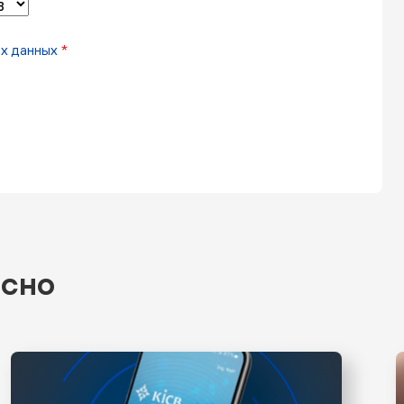
х данных
*
есно