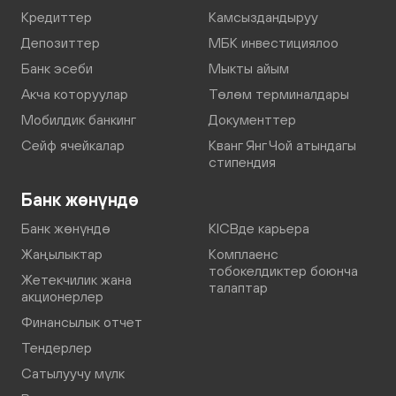
Кредиттер
Камсыздандыруу
Депозиттер
МБК инвестициялоо
Банк эсеби
Мыкты айым
Акча которуулар
Төлөм терминалдары
Мобилдик банкинг
Документтер
Сейф ячейкалар
Кванг Янг Чой атындагы
стипендия
Банк жөнүндө
Банк жөнүндө
KICBде карьера
Жаңылыктар
Комплаенс
тобокелдиктер боюнча
Жетекчилик жана
талаптар
акционерлер
Финансылык отчет
Тендерлер
Сатылуучу мүлк