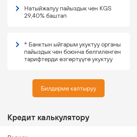
Натыйжалуу пайыздык чен KGS
29,40% баштап
* Банктын ыйгарым укуктуу органы
пайыздык чен боюнча белгиленген
тарифтерди өзгөртүүгө укуктуу
Билдирме калтыруу
Кредит калькулятору