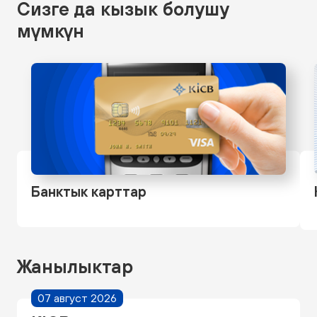
Сизге да кызык болушу
мүмкүн
Банктык карттар
Жанылыктар
07 август 2026