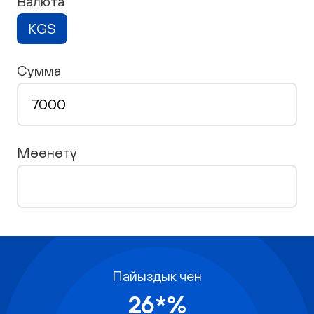
Валюта
KGS
Сумма
Мөөнөтү
Пайыздык чен
26*%