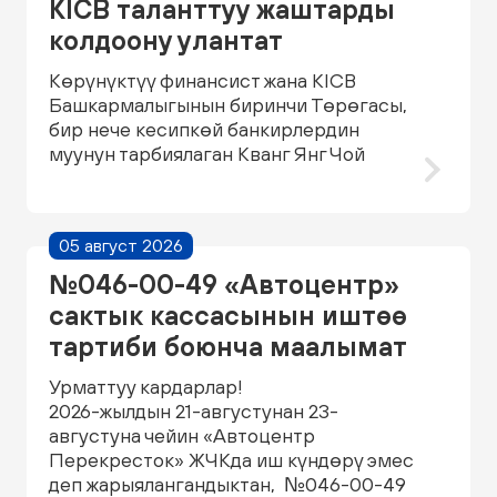
KICB таланттуу жаштарды
колдоону улантат
Көрүнүктүү финансист жана KICB
Башкармалыгынын биринчи Төрөгасы,
бир нече кесипкөй банкирлердин
муунун тарбиялаган Кванг Янг Чой
05 август 2026
№046-00-49 «Автоцентр»
сактык кассасынын иштөө
тартиби боюнча маалымат
Урматтуу кардарлар!
2026-жылдын 21-августунан 23-
августуна чейин «Автоцентр
Перекресток» ЖЧКда иш күндөрү эмес
деп жарыялангандыктан, №046-00-49