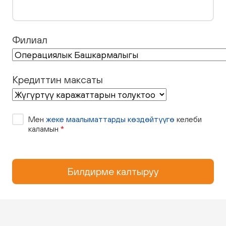
Филиал
Кредиттин максаты
Мен
жеке маалыматтарды көздөйтүүгө
келеби
каламын
*
Билдирме калтыруу