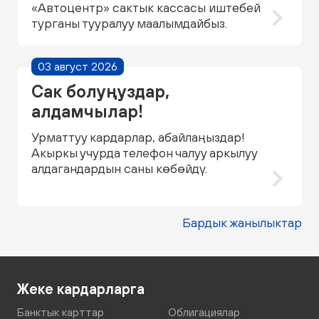
«Автоцентр» сактык кассасы иштебей
турганы тууралуу маалымдайбыз.
03 август 2026
Сак болуңуздар,
алдамчылар!
Урматтуу кардарлар, абайлаңыздар!
Акыркы учурда телефон чалуу аркылуу
алдагандардын саны көбөйдү.
Бардык жанылыктар
Жеке кардарларга
Банктык карттар
Облигациялар