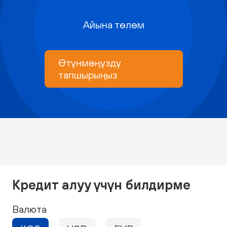
Айына төлөм
Өтүнмөңүздү
тапшырыңыз
Кредит алуу үчүн билдирме
Валюта