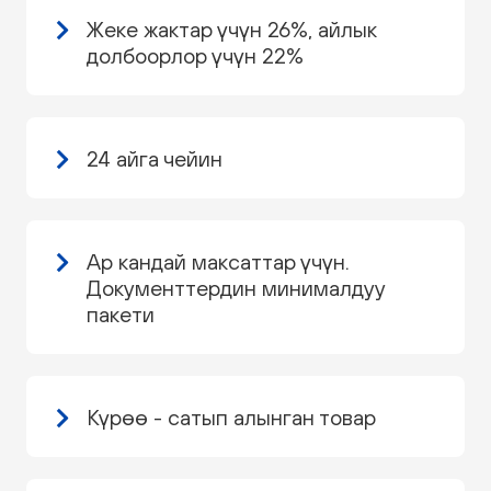
Жеке жактар үчүн 26%, айлык
долбоорлор үчүн 22%
24 айга чейин
Ар кандай максаттар үчүн.
Документтердин минималдуу
пакети
Күрөө - сатып алынган товар