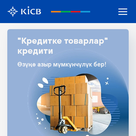
"Кредитке товарлар"
кредити
Өзүңө азыр мүмкүнчүлүк бер!