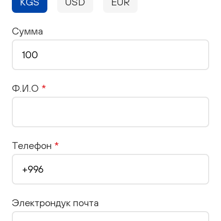
KGS
USD
EUR
Сумма
Ф.И.О
*
Телефон
*
Электрондук почта