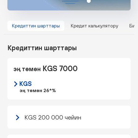
Кредиттин шарттары
Кредит калькулятору
Бил
Кредиттин шарттары
KGS 7000
эң төмөн
KGS
эң төмөн 26*%
KGS 200 000 чейин