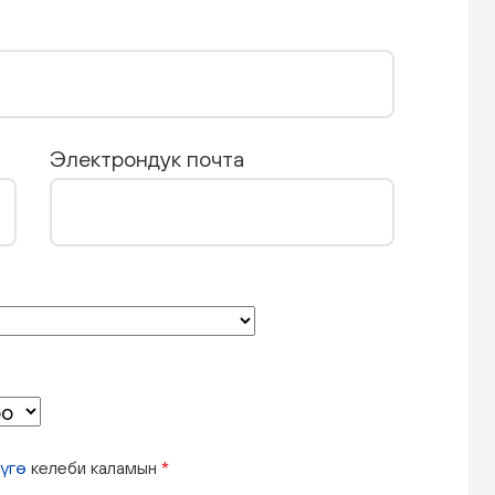
Электрондук почта
үгө
келеби каламын
*