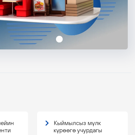
чейин
Кыймылсыз мүлк
енти
күрөөгө учурдагы