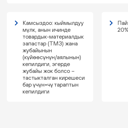
Камсыздоо: кыймылдуу
Пай
мүлк, анын ичинде
20%
товардык-материалдык
запастар (ТМЗ) жана
жубайынын
(күйөөсүнүн/аялынын)
кепилдиги, эгерде
жубайы жок болсо –
тастыкталган кирешеси
бар үчүн=чү тараптын
кепилдиги