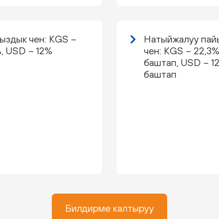
ыздык чен: KGS –
Натыйжалуу пай
, USD – 12%
чен: KGS – 22,3
баштап, USD – 1
баштап
Билдирме калтыруу