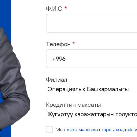
Ф.И.О
*
Телефон
*
Филиал
Кредиттин максаты
Мен
жеке маалыматтарды көздөйтү