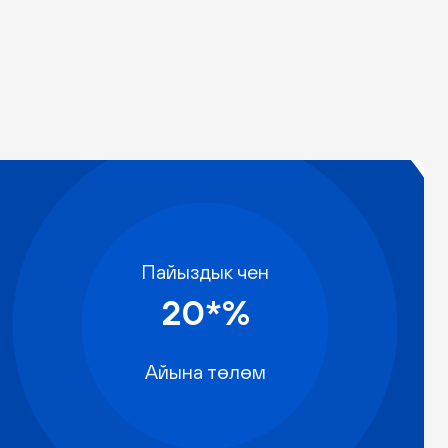
Пайыздык чен
20*%
Айына төлөм