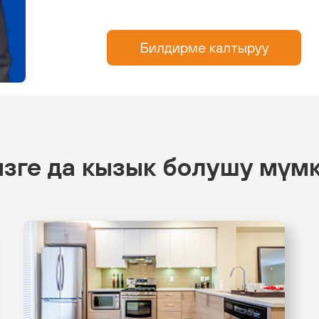
Билдирме калтыруу
зге да кызык болушу мүм