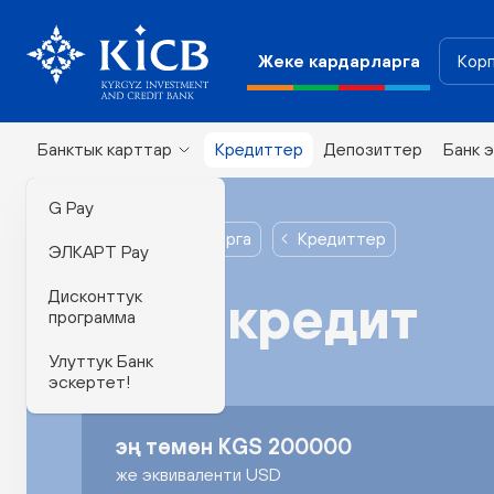
Жеке кардарларга
Корп
Банктык карттар
Кредиттер
Депозиттер
Банк 
G Pay
Жеке кардарларга
Кредиттер
ЭЛКАРТ Pay
Дисконттук
Лайт кредит
программа
Улуттук Банк
эскертет!
эң төмөн KGS 200000
же эквиваленти USD