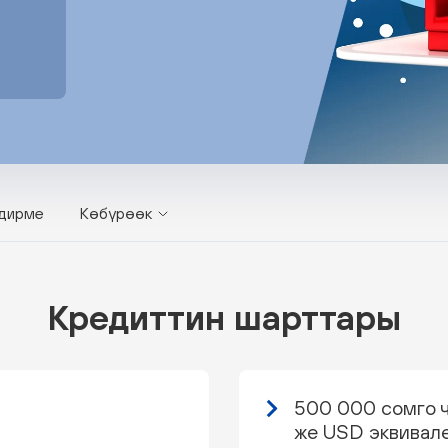
дирме
Көбүрөөк
Кредиттин шарттары
500 000 сомго 
же USD эквивал