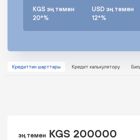
KGS эң төмөн
USD эң төмөн
20*%
12*%
Кредиттин шарттары
Кредит калькулятору
Бил
KGS 200000
эң төмөн