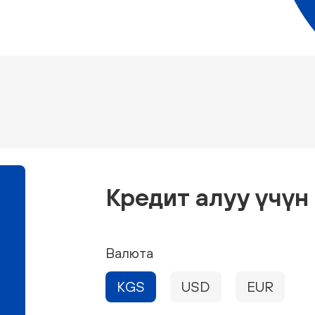
Кредит алуу үчү
Валюта
KGS
USD
EUR