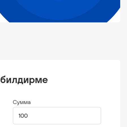
н билдирме
Сумма