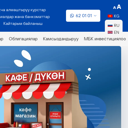
кча алмаштыруу курстар
62 01 01
KG
иалдар жана банкоматтар
Кайтарым байланыш
RU
EN
ар
Облигациялар
Камсыздандыруу
МБК инвестициялоо