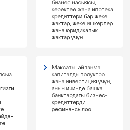
бизнес насыясы,
керектөө жана ипотека
кредиттери бар жеке
жактар, жеке ишкерлер
жана юридикалык
жактар үчүн
Максаты: айланма
лсыз
капиталды толуктоо
жана инвестиция үчүн,
гизги
анын ичинде башка
банктардагы бизнес-
н
кредиттерди
гө
рефинансылоо
айдан
тө