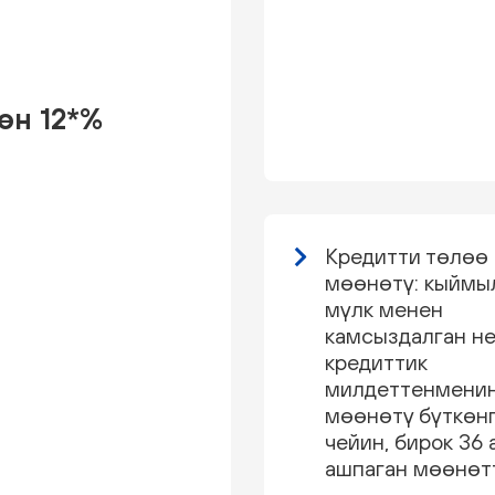
өн 12*%
Кредитти төлөө
мөөнөтү: кыймы
мүлк менен
камсыздалган не
кредиттик
милдеттенмени
мөөнөтү бүткөн
чейин, бирок 36 
ашпаган мөөнөт