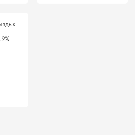
ыздык
%
2,9%