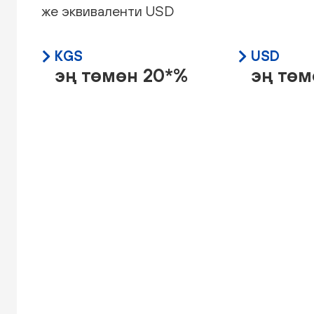
же эквиваленти USD
KGS
USD
эң төмөн 20*%
эң төм