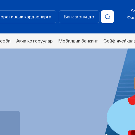
А
оративдик кардарларга
Банк жөнүндө
Фил
эсеби
Акча которуулар
Мобилдик банкинг
Сейф ячейкал